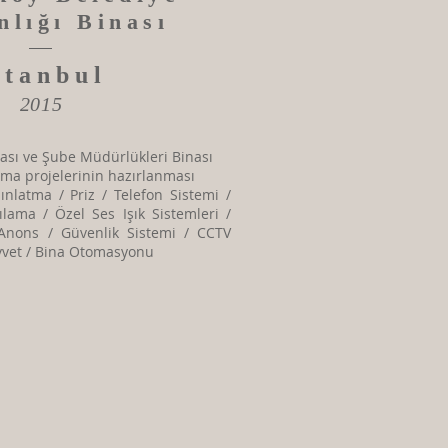
nlığı Binası
stanbul
2015
nası ve Şube Müdürlükleri Binası
lama projelerinin hazırlanması
dınlatma / Priz / Telefon Sistemi /
lama / Özel Ses Işık Sistemleri /
Anons / Güvenlik Sistemi / CCTV
vvet / Bina Otomasyonu