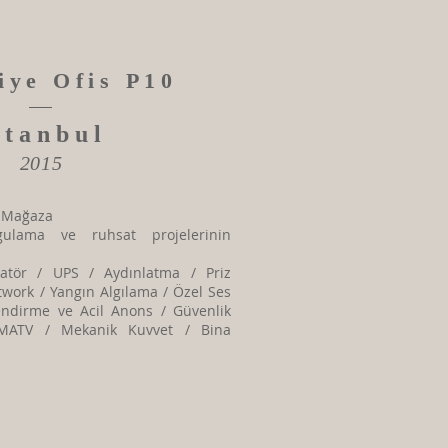
iye Ofis P10
stanbul
2015
t Mağaza
ygulama ve ruhsat projelerinin
eratör / UPS / Aydınlatma / Priz
twork / Yangın Algılama / Özel Ses
lendirme ve Acil Anons / Güvenlik
MATV / Mekanik Kuvvet / Bina