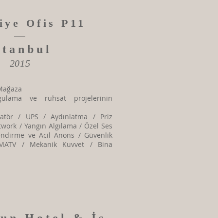
iye Ofis P11
stanbul
2015
 Mağaza
ygulama ve ruhsat projelerinin
ratör / UPS / Aydınlatma / Priz
twork / Yangın Algılama / Özel Ses
lendirme ve Acil Anons / Güvenlik
MATV / Mekanik Kuvvet / Bina