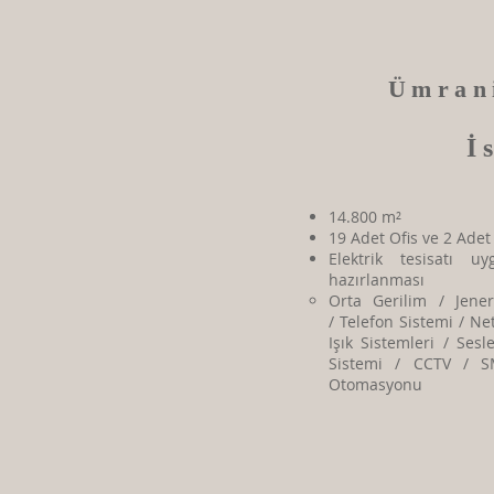
Ümran
İ
14.800 m²
19 Adet Ofis ve 2 Ade
Elektrik tesisatı u
hazırlanması
​​Orta Gerilim / Jen
/ Telefon Sistemi / Ne
Işık Sistemleri / Ses
Sistemi / CCTV / S
Otomasyonu