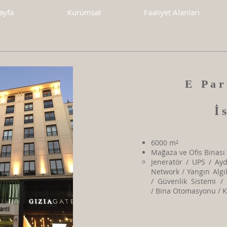
ayfa
Kurumsal
Faaliyet Alanları
E Par
İ
6000 m²
Mağaza ve Ofis Binası
Jeneratör / UPS / Ayd
Network / Yangın Alg
/ Güvenlik Sistemi 
/ Bina Otomasyonu / 