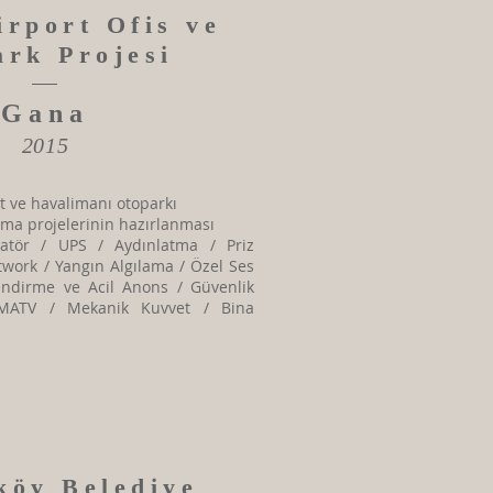
irport Ofis ve
ark Projesi
Gana
2015
nt ve havalimanı otoparkı
lama projelerinin hazırlanması
ratör / UPS / Aydınlatma / Priz
twork / Yangın Algılama / Özel Ses
lendirme ve Acil Anons / Güvenlik
MATV / Mekanik Kuvvet / Bina
öy Belediye