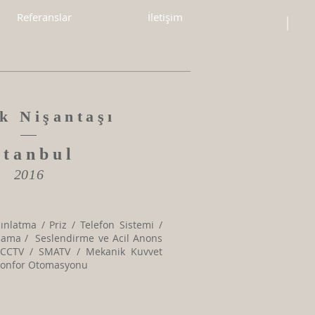
Referanslar
İletişim
k Nişantaşı
stanbul
2016
ınlatma / Priz / Telefon Sistemi /
ılama / Seslendirme ve Acil Anons
/ CCTV / SMATV / Mekanik Kuvvet
Konfor Otomasyonu​