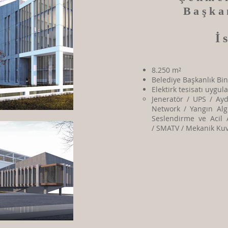
Başka
İ
8.250 m²
Belediye Başkanlık Bi
Elektirk tesisatı uygu
​​Jeneratör / UPS / Ay
Network / Yangın Algı
Seslendirme ve Acil 
/ SMATV / Mekanik Ku