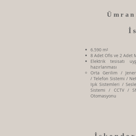
Ümran
İ
6.590 m²
8 Adet Ofis ve 2 Adet
Elektrik tesisatı u
hazırlanması
​Orta Gerilim / Jene
/ Telefon Sistemi / Ne
Işık Sistemleri / Ses
Sistemi / CCTV / S
Otomasyonu ​