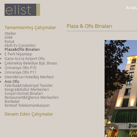
Anas
Plaza & Ofis Binaları
Tamamlanmış Çalışmalar
Oteller
AVM
Konut
Akıllı Ev Çözümleri
Plaza&Ofis Binaları
E Park Nişantaşı
Gana Accra Airport Ofis
Çekmeköy Belediye Bşk. Binası
Ümraniye Ofis P10
Ümraniye Ofis P11
İskenderun Hotel&İş Merkezi
Axis Ofis
Fabrika&Endüstriyel Tesisler
Kongre&Kültür Merkezleri
Sosyal Hizmet Binaları
Restaurant&Eğlence Merkezleri
Bankalar
Kentsel Telekomünikasyon
Devam Eden Çalışmalar