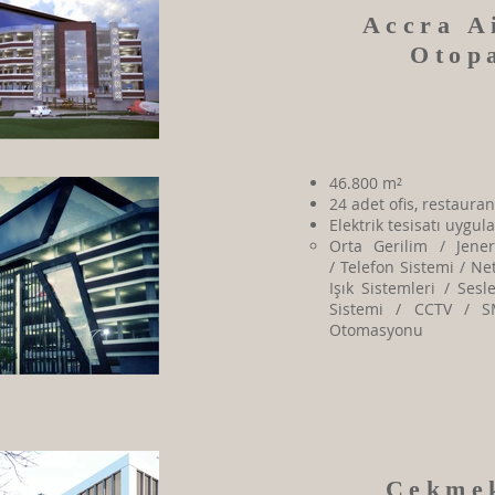
Accra A
Otop
46.800 m²
24 adet ofis, restaura
Elektrik tesisatı uygu
​Orta Gerilim / Jene
/ Telefon Sistemi / Ne
Işık Sistemleri / Ses
Sistemi / CCTV / S
Otomasyonu
Çekmek